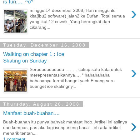
is fun..... ^o^
›
minggu 14 desember 2008, Hari minggu itu
kita(ibu2 software) jalan2 ke Dufan. Total semua
yang ikut 12 cewek. Yang berangkat dari
cikarang...
Tuesday, December 16, 2008
Walking on chapter 1 : Ice
Skating on Sunday
›
Seruuuuuuuuuuu……… cukup satu kata untuk
merepresentasikannya…. * hahahahaha
bahasanya formil banget yach Emang seru
buanget ice skatingny...
Thursday, August 28, 2008
Manfaat buah-buahan....
›
Buah-buahan itu punya banyak manfaat lhoo. Artikel ini aslinya
dari kompas, pas aku lagi iseng-iseng baca... eh ada artikel
menarik tentan...
1 comment: