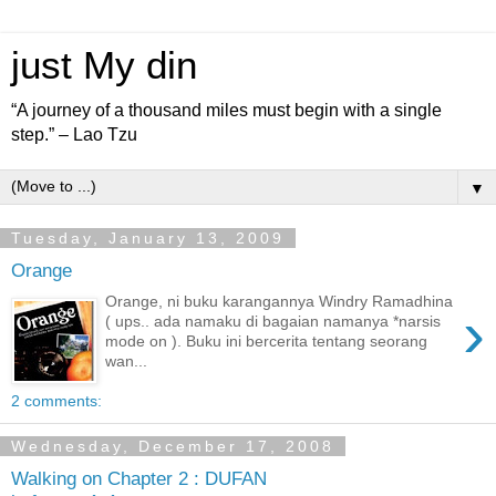
just My din
“A journey of a thousand miles must begin with a single
step.” – Lao Tzu
▼
Tuesday, January 13, 2009
Orange
Orange, ni buku karangannya Windry Ramadhina
›
( ups.. ada namaku di bagaian namanya *narsis
mode on ). Buku ini bercerita tentang seorang
wan...
2 comments:
Wednesday, December 17, 2008
Walking on Chapter 2 : DUFAN