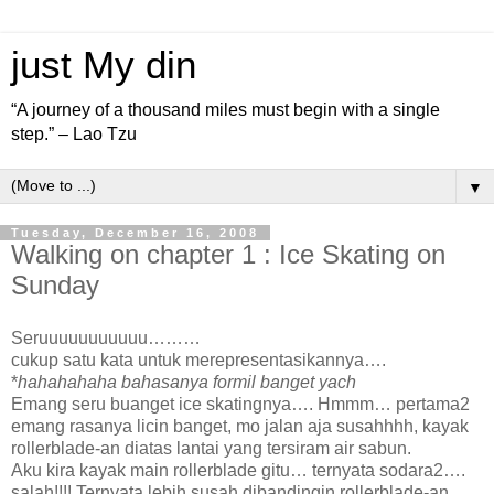
just My din
“A journey of a thousand miles must begin with a single
step.” – Lao Tzu
▼
Tuesday, December 16, 2008
Walking on chapter 1 : Ice Skating on
Sunday
Seruuuuuuuuuuu………
cukup satu kata untuk merepresentasikannya….
*
hahahahaha bahasanya formil banget yach
Emang seru buanget ice skatingnya…. Hmmm… pertama2
emang rasanya licin banget, mo jalan aja susahhhh, kayak
rollerblade-an diatas lantai yang tersiram air sabun.
Aku kira kayak main rollerblade gitu… ternyata sodara2….
salah!!!! Ternyata lebih susah dibandingin rollerblade-an.