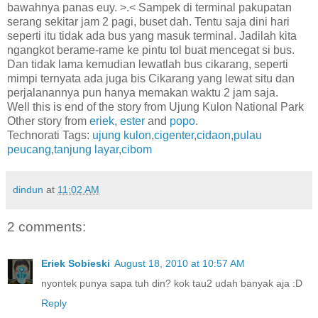
bawahnya panas euy. >.< Sampek di terminal pakupatan
serang sekitar jam 2 pagi, buset dah. Tentu saja dini hari
seperti itu tidak ada bus yang masuk terminal. Jadilah kita
ngangkot berame-rame ke pintu tol buat mencegat si bus.
Dan tidak lama kemudian lewatlah bus cikarang, seperti
mimpi ternyata ada juga bis Cikarang yang lewat situ dan
perjalanannya pun hanya memakan waktu 2 jam saja.
Well this is end of the story from Ujung Kulon National Park
Other story from
eriek
,
ester
and
popo
.
Technorati Tags:
ujung kulon
,
cigenter
,
cidaon
,
pulau
peucang
,
tanjung layar
,
cibom
dindun
at
11:02 AM
2 comments:
Eriek Sobieski
August 18, 2010 at 10:57 AM
nyontek punya sapa tuh din? kok tau2 udah banyak aja :D
Reply