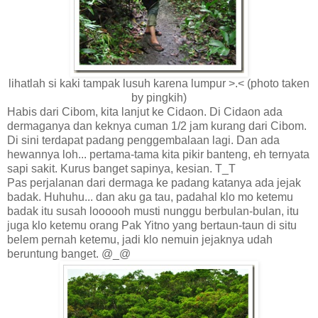
lihatlah si kaki tampak lusuh karena lumpur >.< (photo taken
by pingkih)
Habis dari Cibom, kita lanjut ke Cidaon. Di Cidaon ada
dermaganya dan keknya cuman 1/2 jam kurang dari Cibom.
Di sini terdapat padang penggembalaan lagi. Dan ada
hewannya loh... pertama-tama kita pikir banteng, eh ternyata
sapi sakit. Kurus banget sapinya, kesian. T_T
Pas perjalanan dari dermaga ke padang katanya ada jejak
badak. Huhuhu... dan aku ga tau, padahal klo mo ketemu
badak itu susah loooooh musti nunggu berbulan-bulan, itu
juga klo ketemu orang Pak Yitno yang bertaun-taun di situ
belem pernah ketemu, jadi klo nemuin jejaknya udah
beruntung banget. @_@