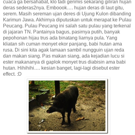
cuaca ga bersahabat, klo tadi gerimis sekarang giliran hujan
deras sederas2nya. Emboook…. hujan deras di laut gitu,
serem. Masih sereman ujan deres di Ujung Kulon dibanding
Karimun Jawa. Akhirnya diputuskan untuk merapat ke Pulau
Peucang. Pulau Peucang ini salah satu pulau yang terkenal
di jajaran TN. Pantainya bagus, pasirnya putih, banyak
pepohonan hijau trus ada binatang liarnya pula. Yang
kliatan sih cuman monyet ekor panjang, babi hutan ama
rusa. Di sini kita agak lamaan sambil nungguin ujan reda
dan makan siang. Pas makan siang, ada kejadian lucu si
ester makananya di gaplok monyet trus diabisin ama babi
hutan. Hihihihi…. kesian banget, lagi-lagi disebut ester
effect. :D