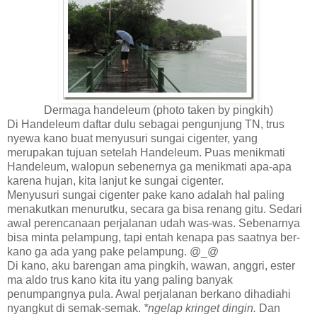
Dermaga handeleum (photo taken by pingkih)
Di Handeleum daftar dulu sebagai pengunjung TN, trus
nyewa kano buat menyusuri sungai cigenter, yang
merupakan tujuan setelah Handeleum. Puas menikmati
Handeleum, walopun sebenernya ga menikmati apa-apa
karena hujan, kita lanjut ke sungai cigenter.
Menyusuri sungai cigenter pake kano adalah hal paling
menakutkan menurutku, secara ga bisa renang gitu. Sedari
awal perencanaan perjalanan udah was-was. Sebenarnya
bisa minta pelampung, tapi entah kenapa pas saatnya ber-
kano ga ada yang pake pelampung. @_@
Di kano, aku barengan ama pingkih, wawan, anggri, ester
ma aldo trus kano kita itu yang paling banyak
penumpangnya pula. Awal perjalanan berkano dihadiahi
nyangkut di semak-semak.
*ngelap kringet dingin.
Dan