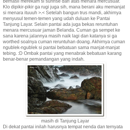
berhasil merekam si sunrise dari atas menara mercusuar.
Klo dipikir-pikir ga rugi juga sih, mana berani aku memanjat
si menara ituuuh >.< Setelah bangun trus mandi, akhirnya
menyusul temen-temen yang udah duluan ke Pantai
Tanjung Layar. Selain pantai ada juga bekas reruntuhan
menara mercusuar jaman Belanda. Cuman ga sempet ke
sana karena jalannya masih naik lagi dan katanya si ga
worthed soalnya cuman reruntuhan doang. Akhirnya cuman
ngublek-ngublek si pantai bebatuan sama manjat-manjat
tebing. :D Ombak pantai yang menabrak bebatuan karang
benar-benar pemandangan yang indah.
masih di Tanjung Layar
Di dekat pantai inilah harusnya tempat nenda dan ternyata