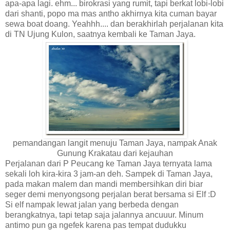
apa-apa lagi. ehm... birokrasi yang rumit, tapi berkat lobi-lobi
dari shanti, popo ma mas antho akhirnya kita cuman bayar
sewa boat doang. Yeahhh.... dan berakhirlah perjalanan kita
di TN Ujung Kulon, saatnya kembali ke Taman Jaya.
pemandangan langit menuju Taman Jaya, nampak Anak
Gunung Krakatau dari kejauhan
Perjalanan dari P Peucang ke Taman Jaya ternyata lama
sekali loh kira-kira 3 jam-an deh. Sampek di Taman Jaya,
pada makan malem dan mandi membersihkan diri biar
seger demi menyongsong perjalan berat bersama si Elf :D
Si elf nampak lewat jalan yang berbeda dengan
berangkatnya, tapi tetap saja jalannya ancuuur. Minum
antimo pun ga ngefek karena pas tempat dudukku