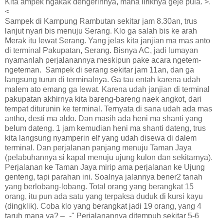
Kita ampek ngakak dengerinnya, mana liriknya geje pula. >.
<
Sampek di Kampung Rambutan sekitar jam 8.30an, trus
lanjut nyari bis menuju Serang. Klo ga salah bis ke arah
Merak itu lewat Serang. Yang jelas kita janjian ma mas anto
di terminal Pakupatan, Serang. Bisnya AC, jadi lumayan
nyamanlah perjalanannya meskipun pake acara ngetem-
ngeteman. Sampek di serang sekitar jam 11an, dan ga
langsung turun di terminalnya. Ga tau entah karena udah
malem ato emang ga lewat. Karena udah janjian di terminal
pakupatan akhirnya kita bareng-bareng naek angkot, dari
tempat diturunin ke terminal. Ternyata di sana udah ada mas
antho, desti ma aldo. Dan masih ada heni ma shanti yang
belum dateng. 1 jam kemudian heni ma shanti dateng, trus
kita langsung nyamperin elf yang udah disewa di dalem
terminal. Dan perjalanan panjang menuju Taman Jaya
(pelabuhannya si kapal menuju ujung kulon dan sekitarnya).
Perjalanan ke Taman Jaya mirip ama perjalanan ke Ujung
genteng, tapi parahan ini. Soalnya jalannya bener2 tanah
yang berlobang-lobang. Total orang yang berangkat 15
orang, itu pun ada satu yang terpaksa duduk di kursi kayu
(dingklik). Coba klo yang berangkat jadi 19 orang, yang 4
taruh mana ya? –_-" Perjalanannya ditempuh sekitar 5-6