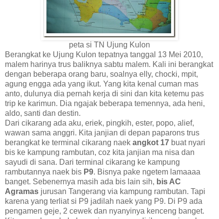
peta si TN Ujung Kulon
Berangkat ke Ujung Kulon tepatnya tanggal 13 Mei 2010,
malem harinya trus baliknya sabtu malem. Kali ini berangkat
dengan beberapa orang baru, soalnya elly, chocki, mpit,
agung engga ada yang ikut. Yang kita kenal cuman mas
anto, dulunya dia pernah kerja di sini dan kita ketemu pas
trip ke karimun. Dia ngajak beberapa temennya, ada heni,
aldo, santi dan destin.
Dari cikarang ada aku, eriek, pingkih, ester, popo, alief,
wawan sama anggri. Kita janjian di depan paparons trus
berangkat ke terminal cikarang naek
angkot 17
buat nyari
bis ke kampung rambutan, coz kita janjian ma nisa dan
sayudi di sana. Dari terminal cikarang ke kampung
rambutannya naek bis
P9
. Bisnya pake ngetem lamaaaa
banget. Sebenernya masih ada bis lain sih,
bis AC
Agramas
jurusan Tangerang via kampung rambutan. Tapi
karena yang terliat si P9 jadilah naek yang P9. Di P9 ada
pengamen geje, 2 cewek dan nyanyinya kenceng banget.