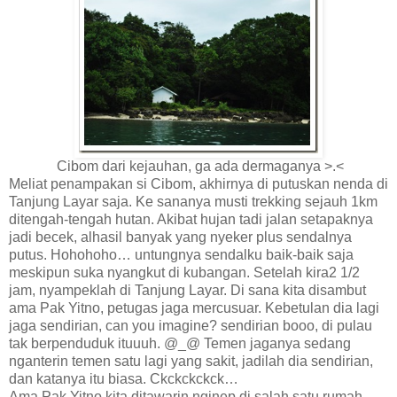
Cibom dari kejauhan, ga ada dermaganya >.<
Meliat penampakan si Cibom, akhirnya di putuskan nenda di
Tanjung Layar saja. Ke sananya musti trekking sejauh 1km
ditengah-tengah hutan. Akibat hujan tadi jalan setapaknya
jadi becek, alhasil banyak yang nyeker plus sendalnya
putus. Hohohoho… untungnya sendalku baik-baik saja
meskipun suka nyangkut di kubangan. Setelah kira2 1/2
jam, nyampeklah di Tanjung Layar. Di sana kita disambut
ama Pak Yitno, petugas jaga mercusuar. Kebetulan dia lagi
jaga sendirian, can you imagine? sendirian booo, di pulau
tak berpenduduk ituuuh. @_@ Temen jaganya sedang
nganterin temen satu lagi yang sakit, jadilah dia sendirian,
dan katanya itu biasa. Ckckckckck…
Ama Pak Yitno kita ditawarin nginep di salah satu rumah