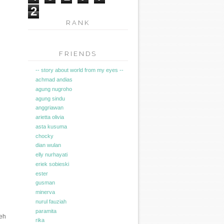
2
RANK
FRIENDS
-- story about world from my eyes --
achmad andias
agung nugroho
agung sindu
anggriawan
arietta olivia
asta kusuma
chocky
dian wulan
elly nurhayati
eriek sobieski
ester
gusman
minerva
nurul fauziah
paramita
leh
rika