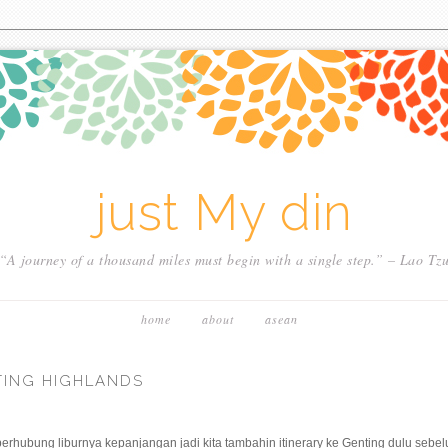
just My din
“A journey of a thousand miles must begin with a single step.” – Lao Tz
home
about
asean
NTING HIGHLANDS
 berhubung liburnya kepanjangan jadi kita tambahin itinerary ke Genting dulu sebe