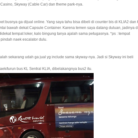
h Casino, Skyway (Cable Car) dan theme park-nya.
ket busnya ga dijual online. Yang saya tahu bisa dibeli di counter bis di KLIA2 dan
lantai bawah dekat Capsule Container. Karena temen saya datang duluan, jadinya d
 didekat tempat loker, kalo bingung tanya ajalah sama petugasnya. *ps : tempat
 pindah naek escalator dulu.
 salah sekarang udah ga jual yg include sama skyway-nya. Jadi si Skyway ini beli
ek/turun bus KL Sentral KLIA, dibelakangnya bus2 itu.