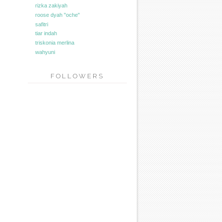
rizka zakiyah
roose dyah "oche"
safitri
tiar indah
triskonia merlina
wahyuni
FOLLOWERS