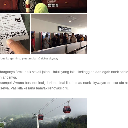
bus ke genting, plus antrian & ticket skyway
, harganya 8rm untuk sekali jalan. Untuk yang takut ketinggian dan ogah naek cabl
ghlandsnya.
an sampek Awana bus terminal, dari terminal itulah mau naek skyway/cable car ato n
-nya. Pas kita kesana banyak renovasi gitu.