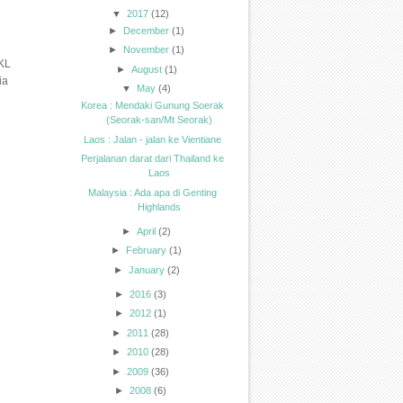
▼
2017
(12)
►
December
(1)
►
November
(1)
 KL
►
August
(1)
ia
▼
May
(4)
Korea : Mendaki Gunung Soerak
(Seorak-san/Mt Seorak)
Laos : Jalan - jalan ke Vientiane
Perjalanan darat dari Thailand ke
Laos
Malaysia : Ada apa di Genting
Highlands
►
April
(2)
►
February
(1)
►
January
(2)
►
2016
(3)
►
2012
(1)
►
2011
(28)
►
2010
(28)
►
2009
(36)
►
2008
(6)