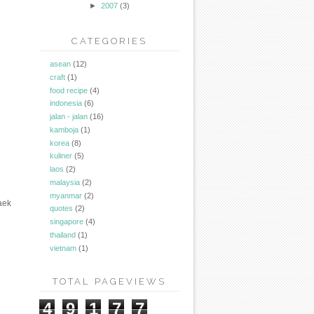
►
2007
(3)
CATEGORIES
asean
(12)
craft
(1)
food recipe
(4)
indonesia
(6)
jalan - jalan
(16)
kamboja
(1)
korea
(8)
kuliner
(5)
laos
(2)
e
malaysia
(2)
myanmar
(2)
aek
quotes
(2)
singapore
(4)
thailand
(1)
vietnam
(1)
TOTAL PAGEVIEWS
4
9
1
7
7