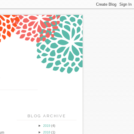
u
BLOG ARCHIVE
►
2019
(4)
►
2018
(1)
lum