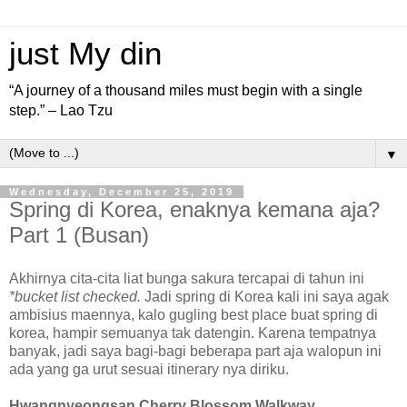
just My din
“A journey of a thousand miles must begin with a single
step.” – Lao Tzu
▼
Wednesday, December 25, 2019
Spring di Korea, enaknya kemana aja?
Part 1 (Busan)
Akhirnya cita-cita liat bunga sakura tercapai di tahun ini
*bucket list checked.
Jadi spring di Korea kali ini saya agak
ambisius maennya, kalo gugling best place buat spring di
korea, hampir semuanya tak datengin. Karena tempatnya
banyak, jadi saya bagi-bagi beberapa part aja walopun ini
ada yang ga urut sesuai itinerary nya diriku.
Hwangnyeongsan Cherry Blossom Walkway