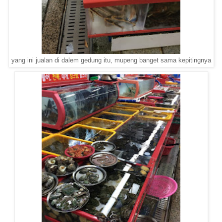
yang ini jualan di dalem gedung itu, mupeng banget sama kepitingnya