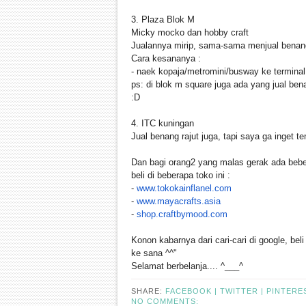
3. Plaza Blok M
Micky mocko dan hobby craft
Jualannya mirip, sama-sama menjual benang 
Cara kesananya :
- naek kopaja/metromini/busway ke terminal 
ps: di blok m square juga ada yang jual ben
:D
4. ITC kuningan
Jual benang rajut juga, tapi saya ga inget t
Dan bagi orang2 yang malas gerak ada beber
beli di beberapa toko ini :
-
www.tokokainflanel.com
-
www.mayacrafts.asia
-
shop.craftbymood.com
Konon kabarnya dari cari-cari di google, b
ke sana ^^"
Selamat berbelanja.... ^___^
SHARE:
FACEBOOK |
TWITTER |
PINTERE
NO COMMENTS: