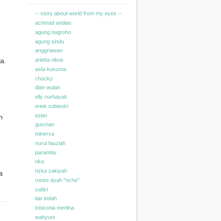
-- story about world from my eyes --
achmad andias
agung nugroho
agung sindu
anggriawan
arietta olivia
ga.
asta kusuma
chocky
dian wulan
elly nurhayati
eriek sobieski
ester
h
gusman
minerva
nurul fauziah
paramita
rika
rizka zakiyah
a
roose dyah "oche"
safitri
tiar indah
triskonia merlina
wahyuni