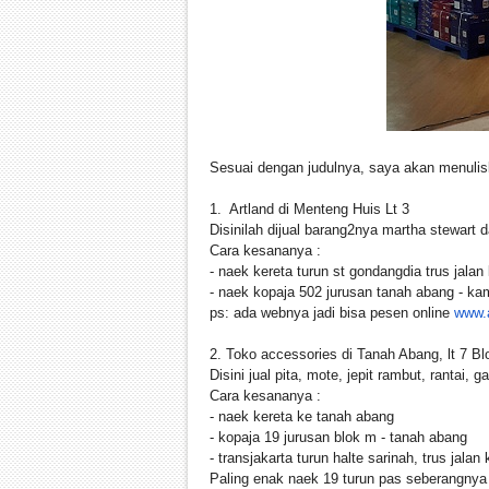
Sesuai dengan judulnya, saya akan menulisk
1. Artland di Menteng Huis Lt 3
Disinilah dijual barang2nya martha stewart d
Cara kesananya :
- naek kereta turun st gondangdia trus jala
- naek kopaja 502 jurusan tanah abang - k
ps: ada webnya jadi bisa pesen online
www.a
2. Toko accessories di Tanah Abang, lt 7 B
Disini jual pita, mote, jepit rambut, rantai, 
Cara kesananya :
- naek kereta ke tanah abang
- kopaja 19 jurusan blok m - tanah abang
- transjakarta turun halte sarinah, trus jalan
Paling enak naek 19 turun pas seberangnya