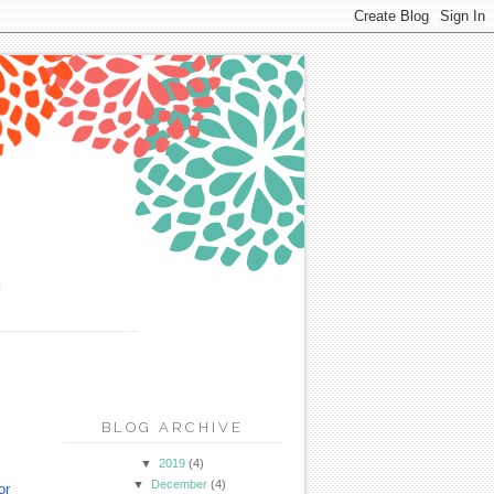
u
BLOG ARCHIVE
▼
2019
(4)
▼
December
(4)
or