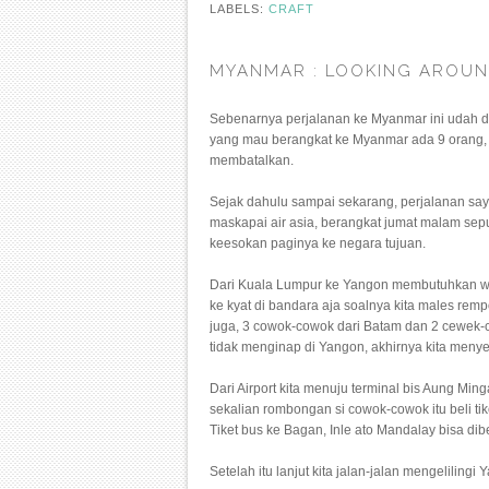
LABELS:
CRAFT
MYANMAR : LOOKING AROUN
Sebenarnya perjalanan ke Myanmar ini udah da
yang mau berangkat ke Myanmar ada 9 orang, 
membatalkan.
Sejak dahulu sampai sekarang, perjalanan sa
maskapai air asia, berangkat jumat malam se
keesokan paginya ke negara tujuan.
Dari Kuala Lumpur ke Yangon membutuhkan wakt
ke kyat di bandara aja soalnya kita males rem
juga, 3 cowok-cowok dari Batam dan 2 cewek-c
tidak menginap di Yangon, akhirnya kita menye
Dari Airport kita menuju terminal bis Aung Minga
sekalian rombongan si cowok-cowok itu beli ti
Tiket bus ke Bagan, Inle ato Mandalay bisa dib
Setelah itu lanjut kita jalan-jalan mengeliling