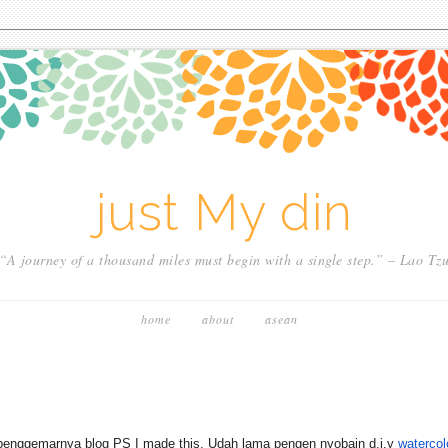
just My din
“A journey of a thousand miles must begin with a single step.” – Lao Tz
home
about
asean
penggemarnya blog PS I made this. Udah lama pengen nyobain d.i.y
watercol