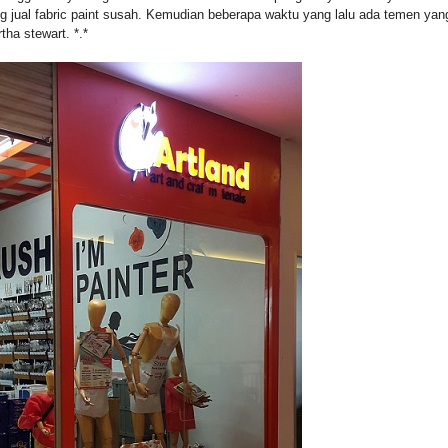
ng jual fabric paint susah. Kemudian beberapa waktu yang lalu ada temen yan
tha stewart. *.*