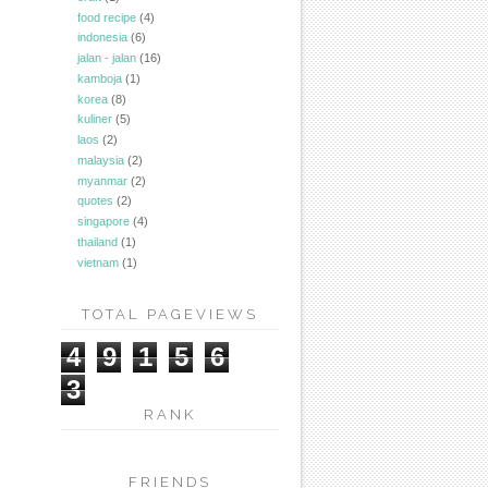
food recipe
(4)
indonesia
(6)
jalan - jalan
(16)
kamboja
(1)
korea
(8)
kuliner
(5)
laos
(2)
malaysia
(2)
myanmar
(2)
quotes
(2)
singapore
(4)
thailand
(1)
vietnam
(1)
TOTAL PAGEVIEWS
4
9
1
5
6
3
RANK
FRIENDS