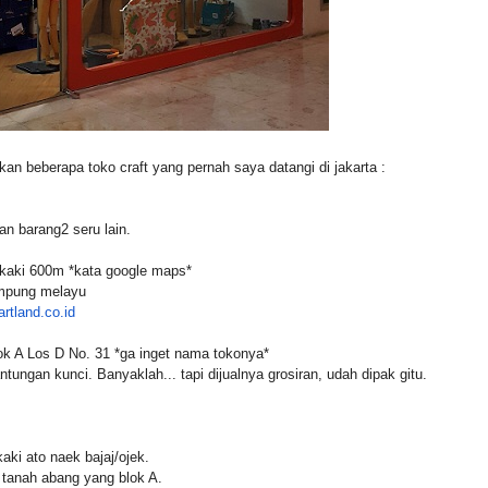
an beberapa toko craft yang pernah saya datangi di jakarta :
an barang2 seru lain.
n kaki 600m *kata google maps*
ampung melayu
rtland.co.id
lok A Los D No. 31 *ga inget nama tokonya*
gantungan kunci. Banyaklah... tapi dijualnya grosiran, udah dipak gitu.
 kaki ato naek bajaj/ojek.
 tanah abang yang blok A.