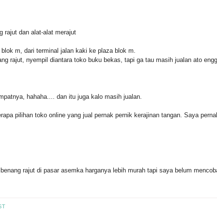
rajut dan alat-alat merajut
blok m, dari terminal jalan kaki ke plaza blok m.
ang rajut, nyempil diantara toko buku bekas, tapi ga tau masih jualan ato eng
empatnya, hahaha.... dan itu juga kalo masih jualan.
apa pilihan toko online yang jual pernak pernik kerajinan tangan. Saya perna
eli benang rajut di pasar asemka harganya lebih murah tapi saya belum mencob
ST