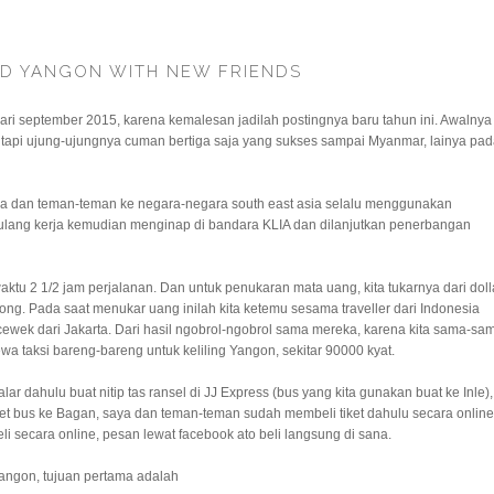
D YANGON WITH NEW FRIENDS
ri september 2015, karena kemalesan jadilah postingnya baru tahun ini. Awalnya
tapi ujung-ujungnya cuman bertiga saja yang sukses sampai Myanmar, lainya pa
ya dan teman-teman ke negara-negara south east asia selalu menggunakan
pulang kerja kemudian menginap di bandara KLIA dan dilanjutkan penerbangan
u 2 1/2 jam perjalanan. Dan untuk penukaran mata uang, kita tukarnya dari doll
pong. Pada saat menukar uang inilah kita ketemu sesama traveller dari Indonesia
ewek dari Jakarta. Dari hasil ngobrol-ngobrol sama mereka, karena kita sama-sa
wa taksi bareng-bareng untuk keliling Yangon, sekitar 90000 kyat.
lar dahulu buat nitip tas ransel di JJ Express (bus yang kita gunakan buat ke Inle),
ket bus ke Bagan, saya dan teman-teman sudah membeli tiket dahulu secara online
eli secara online, pesan lewat facebook ato beli langsung di sana.
i Yangon, tujuan pertama adalah