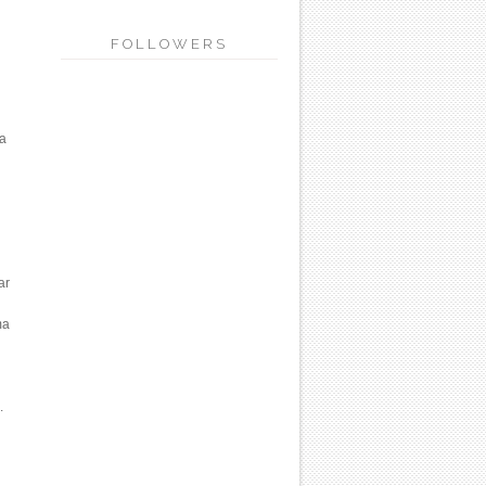
FOLLOWERS
da
ar
ma
.