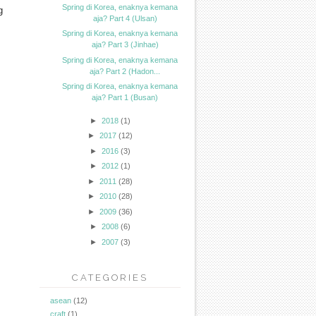
Spring di Korea, enaknya kemana
g
aja? Part 4 (Ulsan)
Spring di Korea, enaknya kemana
aja? Part 3 (Jinhae)
Spring di Korea, enaknya kemana
aja? Part 2 (Hadon...
Spring di Korea, enaknya kemana
aja? Part 1 (Busan)
►
2018
(1)
►
2017
(12)
►
2016
(3)
►
2012
(1)
►
2011
(28)
►
2010
(28)
►
2009
(36)
►
2008
(6)
►
2007
(3)
CATEGORIES
asean
(12)
craft
(1)